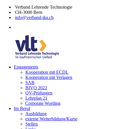
Zum
Verband Lehrende Technologie
Inhalt
CH-3000 Bern
springen
info@verband-ika.ch
facebook
Engagements
Verband
Technologie
Kooperation mit ECDL
Lehrende
im
Kooperation mit Verlagen
Technologie
kaufmännischen
SAB
Umfeld
BIVO 2022
QV-Prüfungen
Lehrplan 21
Corporate Wording
Im Beruf
Ausbildung
externe Weiterbildung/Kurse
Stellen