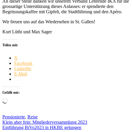
An dieser Stelle danken wir unserem Verband Lehrende IKA für die
grossartige Unterstützung dieses Anlasses: er spendierte den
Begrüssungskaffee mit Gipfeli, die Stadtführung und den Apéro.
Wir freuen uns auf das Wiedersehen in St. Gallen!
Kurt Lüthi und Max Sager
Teilen mit:
X
Facebook
LinkedIn
E-Mail
Gefällt mir:
Wird
geladen …
Pensionierte
,
Reise
Beitragsnavigation
Klein aber fein: Mitgliederversammlung 2023
Einführung BiVo2023 in HKBE gelungen