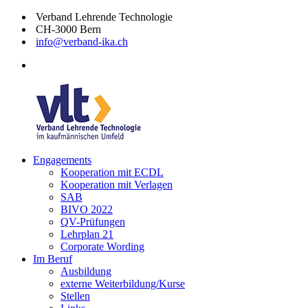
Zum
Verband Lehrende Technologie
Inhalt
CH-3000 Bern
springen
info@verband-ika.ch
facebook
Engagements
Verband
Technologie
Kooperation mit ECDL
Lehrende
im
Kooperation mit Verlagen
Technologie
kaufmännischen
SAB
Umfeld
BIVO 2022
QV-Prüfungen
Lehrplan 21
Corporate Wording
Im Beruf
Ausbildung
externe Weiterbildung/Kurse
Stellen