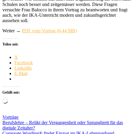
Schulen noch besser und zeitgemässer werden. Diese Fragen
versuchte Frau Balocco in ihrem Vortrag zu beantworten und fragt
auch, wie der IKA-Unterricht modern und zukunftsgerichtet
aussehen soll.
Weiter →
PDF vom Vortrag
Teilen mit:
X
Facebook
LinkedIn
E-Mail
Gefällt mir:
Wird
geladen …
Vorträge
Beitragsnavigation
Berufslehre – Relikt der Vergangenheit oder Sprungbrett für das
digitale Zeitalter?
Corporate Wording® findet Einzug im IKA-Lehrerverband